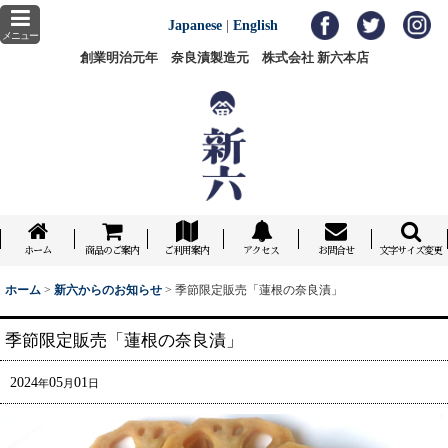
Japanese
|
English
メニュー
創業明治元年 奈良漬製造元 株式会社 新六本店
ホーム
商品のご案内
ご利用案内
アクセス
お問合せ
文字サイズ変更
ホーム
>
新六からのお知らせ
>
季節限定販売「蓮根の奈良漬」
季節限定販売「蓮根の奈良漬」
2024
05
01
年
月
日