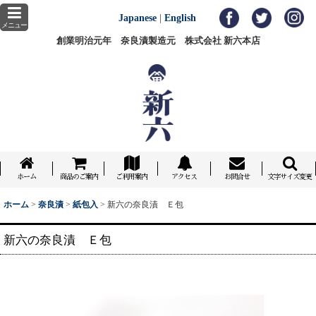
Japanese
|
English
メニュー
創業明治元年 奈良漬製造元 株式会社 新六本店
ホーム
商品のご案内
ご利用案内
アクセス
お問合せ
文字サイズ変更
ホーム
>
奈良漬
>
紙包入
>
新六の奈良漬 Ｅ包
新六の奈良漬 Ｅ包