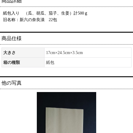
商品詳細
紙包入り （瓜、胡瓜、茄子、生姜）計500ｇ
旧名称：新六の奈良漬 22包
商品仕様
大きさ
17cm×24.5cm×3.5cm
箱の種類
紙包
他の写真