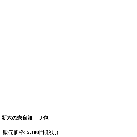
新六の奈良漬 Ｊ包
販売価格
:
5,300
円
(税別)