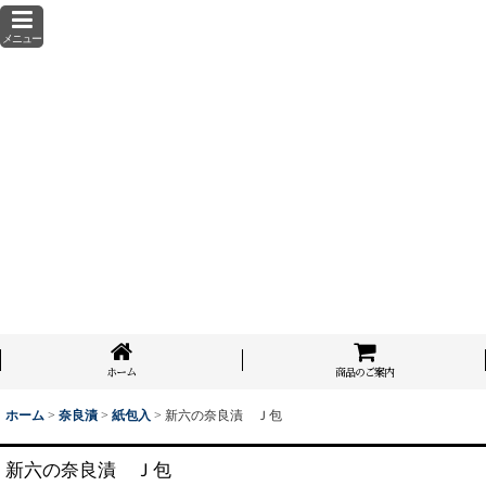
メニュー
ホーム
商品のご案内
ホーム
>
奈良漬
>
紙包入
>
新六の奈良漬 Ｊ包
新六の奈良漬 Ｊ包