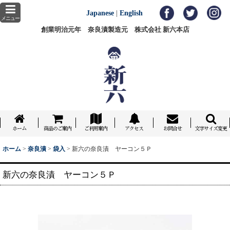
Japanese
|
English
メニュー
創業明治元年 奈良漬製造元 株式会社 新六本店
ホーム
商品のご案内
ご利用案内
アクセス
お問合せ
文字サイズ変更
ホーム
>
奈良漬
>
袋入
>
新六の奈良漬 ヤーコン５Ｐ
新六の奈良漬 ヤーコン５Ｐ