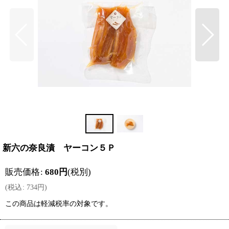
新六の奈良漬 ヤーコン５Ｐ
販売価格
:
680
円
(税別)
(
税込
:
734
円
)
この商品は軽減税率の対象です。