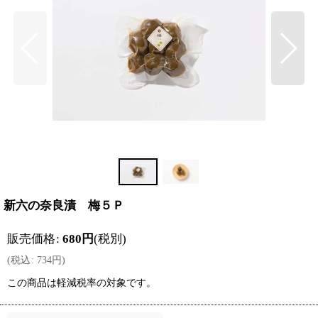
新六の奈良漬 梅５Ｐ
販売価格
:
680
円
(税別)
(
税込
:
734
円
)
この商品は軽減税率の対象です。