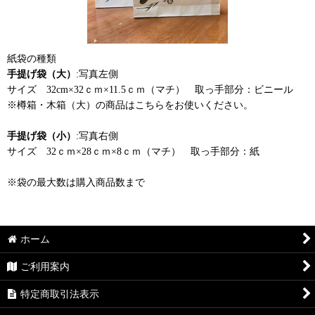
紙袋の種類
手提げ袋（大）
:写真左側
サイズ 32cm×32ｃｍ×11.5ｃｍ（マチ） 取っ手部分：ビニール
※樽箱・木箱（大）の商品はこちらをお使いください。
手提げ袋（小）
:写真右側
サイズ 32ｃｍ×28ｃｍ×8ｃｍ（マチ） 取っ手部分：紙
※袋の最大数は購入商品数まで
ホーム
ご利用案内
特定商取引法表示