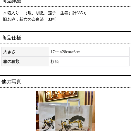
商品詳細
木箱入り （瓜、胡瓜、茄子、生姜）計635ｇ
旧名称：新六の奈良漬 33折
商品仕様
大きさ
17cm×28cm×6cm
箱の種類
杉箱
他の写真