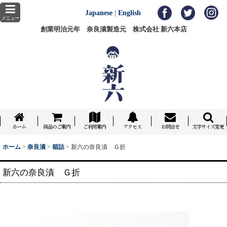
Japanese
|
English
メニュー
創業明治元年 奈良漬製造元 株式会社 新六本店
ホーム
商品のご案内
ご利用案内
アクセス
お問合せ
文字サイズ変更
ホーム
>
奈良漬
>
箱詰
>
新六の奈良漬 Ｇ折
新六の奈良漬 Ｇ折