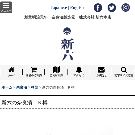
Japanese
|
English
メニュー
創業明治元年 奈良漬製造元 株式会社 新六本店
ホーム
商品のご案内
ご利用案内
アクセス
お問合せ
文字サイズ変更
ホーム
>
奈良漬
>
樽詰
>
新六の奈良漬 Ｋ樽
新六の奈良漬 Ｋ樽