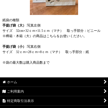
紙袋の種類
手提げ袋（大）
:写真左側
サイズ 32cm×32ｃｍ×11.5ｃｍ（マチ） 取っ手部分：ビニール
※樽箱・木箱（大）の商品はこちらをお使いください。
手提げ袋（小）
:写真右側
サイズ 32ｃｍ×28ｃｍ×8ｃｍ（マチ） 取っ手部分：紙
※袋の最大数は購入商品数まで
ホーム
ご利用案内
特定商取引法表示