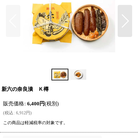
新六の奈良漬 Ｋ樽
販売価格
:
6,400
円
(税別)
(
税込
:
6,912
円
)
この商品は軽減税率の対象です。