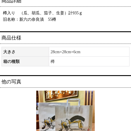
商品詳細
樽入り （瓜、胡瓜、茄子、生姜）計935ｇ
旧名称：新六の奈良漬 55樽
商品仕様
大きさ
28cm×28cm×6cm
箱の種類
樽
他の写真