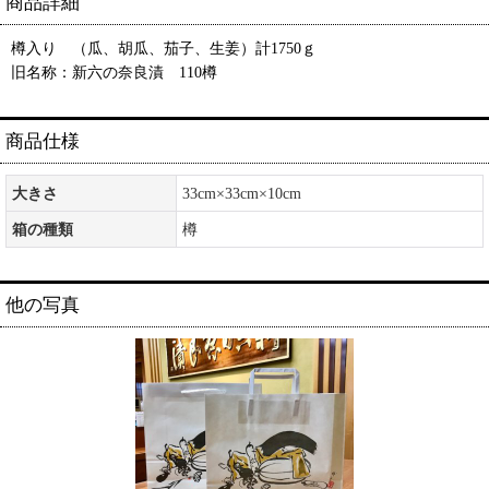
商品詳細
樽入り （瓜、胡瓜、茄子、生姜）計1750ｇ
旧名称：新六の奈良漬 110樽
商品仕様
大きさ
33cm×33cm×10cm
箱の種類
樽
他の写真