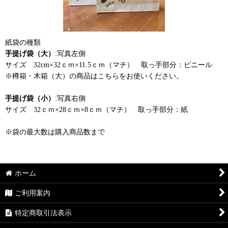
紙袋の種類
手提げ袋（大）
:写真左側
サイズ 32cm×32ｃｍ×11.5ｃｍ（マチ） 取っ手部分：ビニール
※樽箱・木箱（大）の商品はこちらをお使いください。
手提げ袋（小）
:写真右側
サイズ 32ｃｍ×28ｃｍ×8ｃｍ（マチ） 取っ手部分：紙
※袋の最大数は購入商品数まで
ホーム
ご利用案内
特定商取引法表示