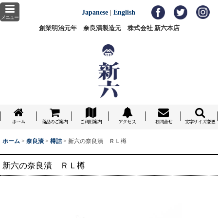
Japanese
|
English
メニュー
創業明治元年 奈良漬製造元 株式会社 新六本店
ホーム
商品のご案内
ご利用案内
アクセス
お問合せ
文字サイズ変更
ホーム
>
奈良漬
>
樽詰
>
新六の奈良漬 ＲＬ樽
新六の奈良漬 ＲＬ樽