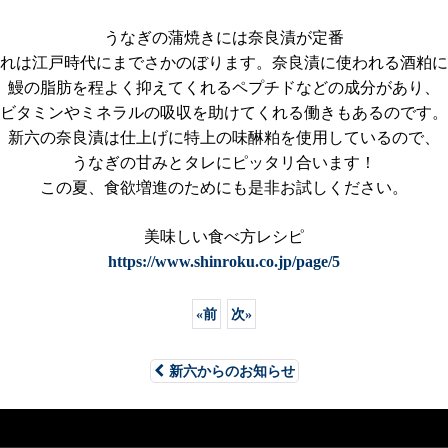
うなぎの蒲焼きには奈良漬が定番
れは江戸時代にまでさかのぼります。奈良漬に使われる酒粕に
鰻の脂肪を程よく抑えてくれるペプチドなどの成分があり、
ビタミンやミネラルの吸収を助けてくれる働きもあるのです。
新六の奈良漬は仕上げに特上の味醂粕を使用しているので、
うなぎの甘みとタレにピッタリ合います！
この夏、食欲増進のためにも是非お試しください。
美味しい食べ方レシピ
https://www.shinroku.co.jp/page/5
«
前
次
»
新六からのお知らせ