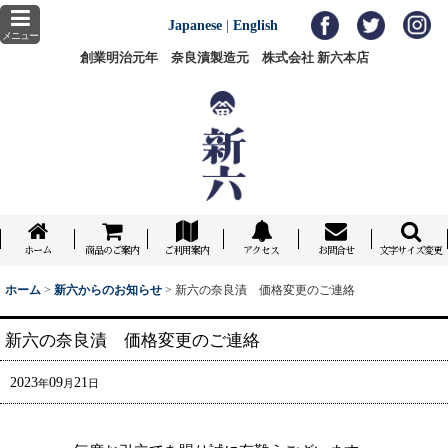
Japanese
|
English
メニュー
創業明治元年 奈良漬製造元 株式会社 新六本店
ホーム
商品のご案内
ご利用案内
アクセス
お問合せ
文字サイズ変更
ホーム
>
新六からのお知らせ
>
新六の奈良漬 価格変更のご連絡
新六の奈良漬 価格変更のご連絡
2023
09
21
年
月
日