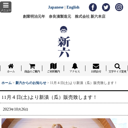
Japanese
|
English
メニュー
創業明治元年 奈良漬製造元 株式会社 新六本店
ホーム
商品のご案内
ご利用案内
アクセス
お問合せ
文字サイズ変更
ホーム
>
新六からのお知らせ
>
11月４日(土)より新漬（瓜）販売致します！
11月４日(土)より新漬（瓜）販売致します！
2023
10
26
年
月
日