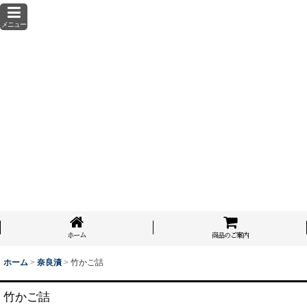
メニュー
ホーム
商品のご案内
ホーム
>
奈良漬
>
竹かご詰
竹かご詰