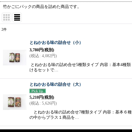
竹かごにパックの商品を詰めた商品です。
2
件
表示数
:
とねかおる味の詰合せ（小）
3,780
円
(税別)
並び順
:
(
税込
:
4,082
円
)
とねかおる味の詰め合せ5種類タイプ 内容：基本4種
けるセットで…
とねかおる味の詰合せ（大）
5,210
円
(税別)
(
税込
:
5,626
円
)
とねかおる味の詰め合せ7種類タイプ 内容：基本６種
の中からプラス１商品を…