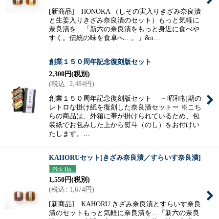
[新商品] HONOKA （しその実入りきざみ奈良漬
と生姜入りきざみ奈良漬のセット）もっと気軽に
奈良漬を…「新六の奈良漬をもっと身近に食べや
すく。伝統の味を食卓へ…。」&n…
創業１５０周年記念復刻版セット
2,300
円
(税別)
(
税込
:
2,484
円
)
創業１５０周年記念復刻版セット －昭和初期の
レトロな掛け紙を復刻した奈良漬セットー ※こち
らの商品は、外箱に帯が掛けられているため、包
装紙でお包みした上から熨斗（のし）をお付けい
たします。…
KAHORUセット[きざみ奈良漬／すらいす奈良漬]
1,550
円
(税別)
(
税込
:
1,674
円
)
[新商品] KAHORU きざみ奈良漬とすらいす奈良
漬のセットもっと気軽に奈良漬を…「新六の奈良