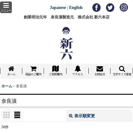
Japanese
|
English
メニュー
創業明治元年 奈良漬製造元 株式会社 新六本店
ホーム
商品のご案内
ご利用案内
アクセス
お問合せ
文字サイズ変更
ホーム
>
奈良漬
奈良漬
表示順変更
閉じる
50
件
サブカテゴリ
: