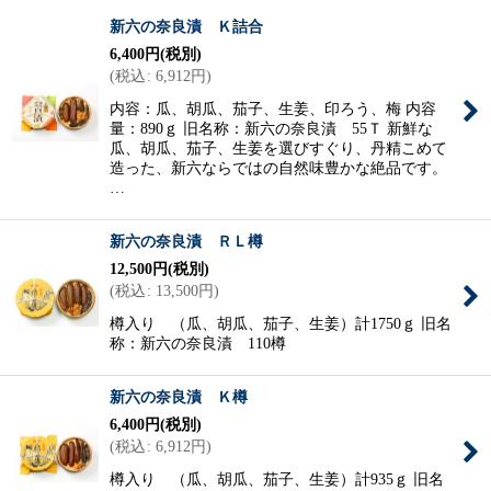
新六の奈良漬 Ｋ詰合
6,400
円
(税別)
表示数
:
(
税込
:
6,912
円
)
内容：瓜、胡瓜、茄子、生姜、印ろう、梅 内容
並び順
:
量：890ｇ 旧名称：新六の奈良漬 55Ｔ 新鮮な
瓜、胡瓜、茄子、生姜を選びすぐり、丹精こめて
造った、新六ならではの自然味豊かな絶品です。
絞り込む
…
新六の奈良漬 ＲＬ樽
12,500
円
(税別)
(
税込
:
13,500
円
)
樽入り （瓜、胡瓜、茄子、生姜）計1750ｇ 旧名
称：新六の奈良漬 110樽
新六の奈良漬 Ｋ樽
6,400
円
(税別)
(
税込
:
6,912
円
)
樽入り （瓜、胡瓜、茄子、生姜）計935ｇ 旧名