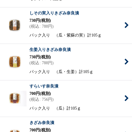
しその実入りきざみ奈良漬
730
円
(税別)
(
税込
:
788
円
)
パック入り （瓜・紫蘇の実）計105ｇ
生姜入りきざみ奈良漬
730
円
(税別)
(
税込
:
788
円
)
パック入り （瓜・生姜）計105ｇ
すらいす奈良漬
700
円
(税別)
(
税込
:
756
円
)
パック入り （瓜）計105ｇ
きざみ奈良漬
700
円
(税別)