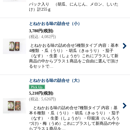
パック入り （胡瓜、にんじん、メロン、しいた
け）計255ｇ
とねかおる味の詰合せ（小）
3,780
円
(税別)
(
税込
:
4,082
円
)
とねかおる味の詰め合せ5種類タイプ 内容：基本
4種類 ・瓜（うり）・胡瓜（きゅうり）・茄子
（なす）・生姜（しょうが）これにプラスして新
商品の中からプラス１商品をご自由に選んで頂け
るセットで…
とねかおる味の詰合せ（大）
5,210
円
(税別)
(
税込
:
5,626
円
)
とねかおる味の詰め合せ7種類タイプ 内容：基
本６種類 ・瓜（うり）・胡瓜（きゅうり）・茄子
（なす） ・生姜（しょうが）・印籠漬（いんろう
づけ)・梅（うめ）これにプラスして新商品の中か
らプラス１商品を…